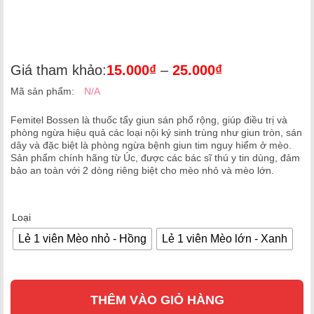
Giá tham khảo:
15.000
₫
–
25.000
₫
Mã sản phẩm:
N/A
Femitel Bossen là thuốc tẩy giun sán phổ rộng, giúp điều trị và
phòng ngừa hiệu quả các loại nội ký sinh trùng như giun tròn, sán
dây và đặc biệt là phòng ngừa bệnh giun tim nguy hiểm ở mèo.
Sản phẩm chính hãng từ Úc, được các bác sĩ thú y tin dùng, đảm
bảo an toàn với 2 dòng riêng biệt cho mèo nhỏ và mèo lớn.
Loại
Lẻ 1 viên Mèo nhỏ - Hồng
Lẻ 1 viên Mèo lớn - Xanh
THÊM VÀO GIỎ HÀNG