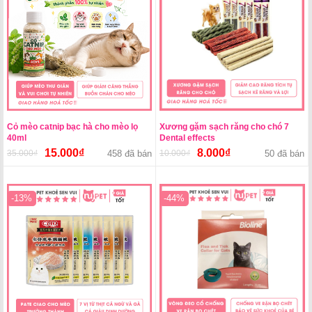
Cỏ mèo catnip bạc hà cho mèo lọ
Xương gặm sạch răng cho chó 7
40ml
Dental effects
15.000
₫
8.000
₫
35.000
₫
Giá
Giá
458 đã bán
10.000
₫
Giá
Giá
50 đã bán
gốc
hiện
gốc
hiện
là:
tại
là:
tại
35.000₫.
là:
10.000₫.
là:
-13%
-44%
15.000₫.
8.000₫.