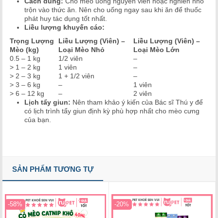
Cách dùng:
Cho mèo uống nguyên viên hoặc nghiền nhỏ
trộn vào thức ăn. Nên cho uống ngay sau khi ăn để thuốc
phát huy tác dụng tốt nhất.
Liều lượng khuyến cáo:
Trọng Lượng
Liều Lượng (Viên) –
Liều Lượng (Viên) –
Mèo (kg)
Loại Mèo Nhỏ
Loại Mèo Lớn
0.5 – 1 kg
1/2 viên
–
> 1 – 2 kg
1 viên
–
> 2 – 3 kg
1 + 1/2 viên
–
> 3 – 6 kg
–
1 viên
> 6 – 12 kg
–
2 viên
Lịch tẩy giun:
Nên tham khảo ý kiến của Bác sĩ Thú y để
có lịch trình tẩy giun định kỳ phù hợp nhất cho mèo cưng
của bạn.
SẢN PHẨM TƯƠNG TỰ
-58%
-20%