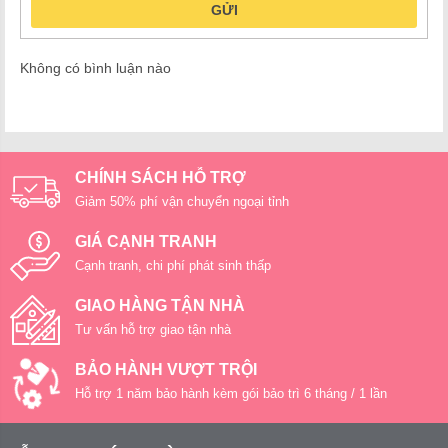
GỬI
Không có bình luận nào
CHÍNH SÁCH HỖ TRỢ
Giảm 50% phí vận chuyển ngoại tỉnh
GIÁ CẠNH TRANH
Cạnh tranh, chi phí phát sinh thấp
GIAO HÀNG TẬN NHÀ
Tư vấn hỗ trợ giao tận nhà
BẢO HÀNH VƯỢT TRỘI
Hỗ trợ 1 năm bảo hành kèm gói bảo trì 6 tháng / 1 lần