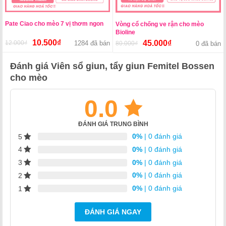
Pate Ciao cho mèo 7 vị thơm ngon
Vòng cổ chống ve rận cho mèo
Bioline
10.500
₫
45.000
₫
12.000
₫
Giá
Giá
1284 đã bán
80.000
₫
Giá
Giá
0 đã bán
gốc
hiện
gốc
hiện
là:
tại
Đánh giá Viên sổ giun, tẩy giun Femitel Bossen
là:
tại
12.000₫.
là:
80.000₫.
là:
cho mèo
10.500₫.
45.000₫.
0.0
ĐÁNH GIÁ TRUNG BÌNH
0%
| 0 đánh giá
5
0%
| 0 đánh giá
4
0%
| 0 đánh giá
3
0%
| 0 đánh giá
2
0%
| 0 đánh giá
1
ĐÁNH GIÁ NGAY