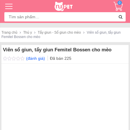
0
Tìm
kiếm:
Trang chủ
Thú y
Tẩy giun - Sổ giun cho mèo
Viên sổ giun, tẩy giun
Femitel Bossen cho mèo
Viên sổ giun, tẩy giun Femitel Bossen cho mèo
(đánh giá)
Đã bán
225
Được
xếp
hạng
0.0
5
sao