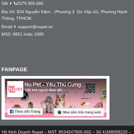
Sđt:
0379.966.680
Địa chỉ: 824 Nguyễn Kiệm, (Phường 3 Gò Vấp cũ), Phường Hạnh
Thông, TPHCM.
Email:
support@nupet.vn
MSS: 9851 hoặc 1689
FANPAGE
Hộ Kinh Doanh Nupet – MST: 8534547805-002 – Số 41M8058220 –