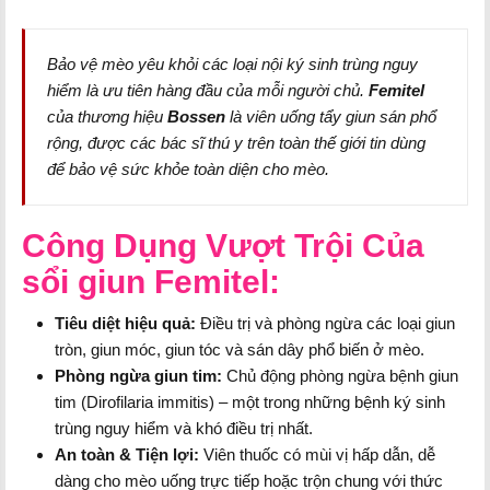
Bảo vệ mèo yêu khỏi các loại nội ký sinh trùng nguy
hiểm là ưu tiên hàng đầu của mỗi người chủ.
Femitel
của thương hiệu
Bossen
là viên uống tẩy giun sán phổ
rộng, được các bác sĩ thú y trên toàn thế giới tin dùng
để bảo vệ sức khỏe toàn diện cho mèo.
Công Dụng Vượt Trội Của
sổi giun Femitel:
Tiêu diệt hiệu quả:
Điều trị và phòng ngừa các loại giun
tròn, giun móc, giun tóc và sán dây phổ biến ở mèo.
Phòng ngừa giun tim:
Chủ động phòng ngừa bệnh giun
tim (Dirofilaria immitis) – một trong những bệnh ký sinh
trùng nguy hiểm và khó điều trị nhất.
An toàn & Tiện lợi:
Viên thuốc có mùi vị hấp dẫn, dễ
dàng cho mèo uống trực tiếp hoặc trộn chung với thức