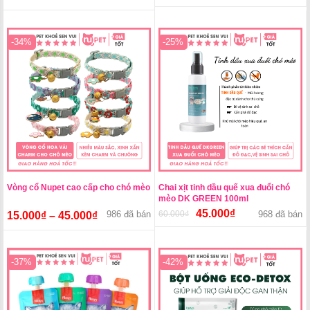
gốc
hiện
là:
tại
12.000₫.
là:
-34%
-25%
10.500₫.
Vòng cổ Nupet cao cấp cho chó mèo
Chai xịt tinh dầu quế xua đuổi chó
mèo DK GREEN 100ml
45.000
₫
986 đã bán
60.000
₫
Giá
Giá
968 đã bán
15.000
₫
–
45.000
₫
gốc
hiện
là:
tại
60.000₫.
là:
-37%
-42%
45.000₫.