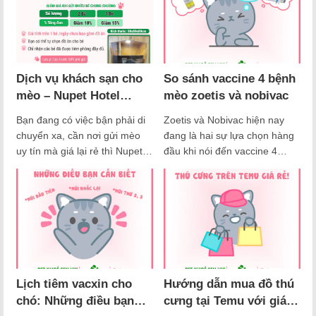
Dịch vụ khách sạn cho
So sánh vaccine 4 bệnh
mèo – Nupet Hotel
mèo zoetis và nobivac
trông giữ mèo giá rẻ
Bạn đang có việc bận phải di
Zoetis và Nobivac hiện nay
chuyển xa, cần nơi gửi mèo
đang là hai sự lựa chọn hàng
uy tín mà giá lại rẻ thì Nupet
đầu khi nói đến vaccine 4
Hotel là sự lựa chọn hoàn hảo
bệnh cho mèo. Zoetis, với
của bạn. Tin vui cho khách
xuất xứ từ Mỹ, được biết đến
hàng của Nupet hiện tại nhà
với hiệu quả bảo vệ cao và sự
Nu đã có dịch vụ khách sạn
an toàn vượt trội. Còn Nobivac
cho mèo trong mèo giá rẻ tại
là một sản phẩm được sử
chi…
dụng rộng rãi trên toàn…
Lịch tiêm vacxin cho
Hướng dẫn mua đồ thú
chó: Những điều bạn
cưng tại Temu với giá