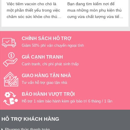
cần biết
siêu rẻ từ A – Z
Việc tiêm vacxin cho chó là
Bạn đang tìm kiếm nơi để
một phần thiết yếu trong việc
mua những món phụ kiện thú
chăm sóc sức khỏe cho thú
cưng vừa chất lượng vừa tiết
cưng của bạn. Để bảo vệ chó
kiệm chi phí? Vậy hãy để
khỏi những bệnh truyền nhiễm
Nupet giới thiệu cho bạn cách
nguy hiểm, việc tuân thủ lịch
mua sắm thông minh trên
CHÍNH SÁCH HỖ TRỢ
tiêm vaccine đúng thời gian là
Temu – nền tảng mua sắm
Giảm 50% phí vận chuyển ngoại tỉnh
rất quan trọng. Bài viết này sẽ
trực tuyến nổi tiếng với hàng
cung cấp hướng dẫn chi tiết…
loạt sản phẩm với giá từ rẻ
GIÁ CẠNH TRANH
đến…
Cạnh tranh, chi phí phát sinh thấp
GIAO HÀNG TẬN NHÀ
Tư vấn hỗ trợ giao tận nhà
BẢO HÀNH VƯỢT TRỘI
Hỗ trợ 1 năm bảo hành kèm gói bảo trì 6 tháng / 1 lần
HỖ TRỢ KHÁCH HÀNG
Phương thức thanh toán