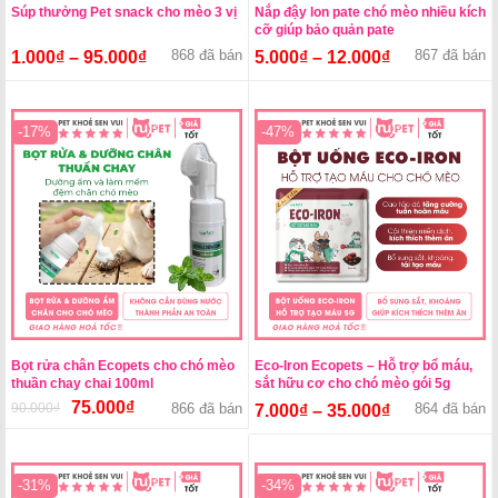
Súp thưởng Pet snack cho mèo 3 vị
Nắp đậy lon pate chó mèo nhiều kích
cỡ giúp bảo quản pate
868 đã bán
867 đã bán
1.000
₫
–
95.000
₫
5.000
₫
–
12.000
₫
-17%
-47%
Bọt rửa chân Ecopets cho chó mèo
Eco-Iron Ecopets – Hỗ trợ bổ máu,
thuần chay chai 100ml
sắt hữu cơ cho chó mèo gói 5g
75.000
₫
90.000
₫
Giá
Giá
866 đã bán
864 đã bán
7.000
₫
–
35.000
₫
gốc
hiện
là:
tại
90.000₫.
là:
-31%
-34%