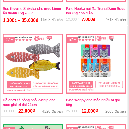
Súp thưởng Shizuka cho mèo biếng
Pate Neeka nội địa Trung Dạng Soup
ăn thanh 15g – 3 vị
lon 85g cho mèo
7.000
₫
11598 đã bán
13.000
₫
Giá
Giá
4618 đã bán
1.000
₫
–
85.000
₫
gốc
hiện
là:
tại
13.000₫.
là:
-27%
-52%
7.000₫.
Đồ chơi cá bông nhồi catnip cho
Pate Wanpy cho mèo nhiều vị gói
mèo giải trí dài 21cm
80g
22.000
₫
12.000
₫
30.000
₫
Giá
Giá
4228 đã bán
25.000
₫
Giá
Giá
2665 đã bán
gốc
hiện
gốc
hiện
là:
tại
là:
tại