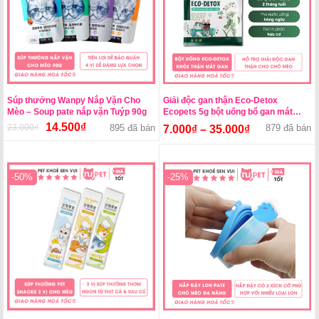
Súp thưởng Wanpy Nắp Vặn Cho
Giải độc gan thận Eco-Detox
Mèo – Soup pate nắp vặn Tuýp 90g
Ecopets 5g bột uống bổ gan mát
thận
14.500
₫
23.000
₫
Giá
Giá
895 đã bán
879 đã bán
7.000
₫
–
35.000
₫
gốc
hiện
là:
tại
23.000₫.
là:
-50%
-25%
14.500₫.