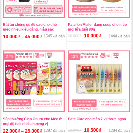
Bát ăn chống gù đế cao cho chó
Pate lon Muller dạng soup cho mèo
mèo nhiều kiểu dáng, màu sắc
mọi lứa tuổi 80g
10.000
₫
1545 đã bán
20.000
₫
Giá
Giá
1444 đã bán
10.000
₫
–
45.000
₫
gốc
hiện
là:
tại
20.000₫.
là:
-27%
-13%
10.000₫.
Súp thưởng Ciao Churu cho Mèo ở
Pate Ciao cho mèo 7 vị thơm ngon
mọi độ tuổi nhiều hương vị
10.500
₫
1297 đã bán
12.000
₫
Giá
Giá
1284 đã bán
22.000
₫
–
25.000
₫