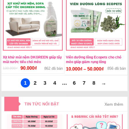
75.000₫.
Xịt khử mùi nệm DKGREEN giúp tẩy
Viên dưỡng lông Ecopets cho chó
mùi nước tiểu chó mèo
mèo giúp giảm rụng lông
90.000
₫
130.000
₫
Giá
Giá
862 đã bán
856 đã bán
10.000
₫
–
50.000
₫
gốc
hiện
là:
tại
1
2
3
4
…
6
7
8
→
130.000₫.
là:
90.000₫.
TIN TỨC NỔI BẬT
Xem thêm