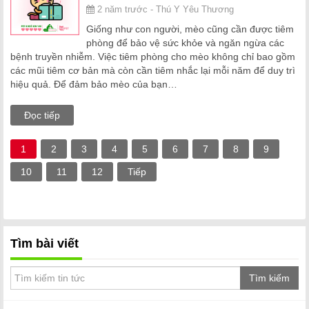
2 năm trước - Thú Y Yêu Thương
Giống như con người, mèo cũng cần được tiêm
phòng để bảo vệ sức khỏe và ngăn ngừa các
bệnh truyền nhiễm. Việc tiêm phòng cho mèo không chỉ bao gồm
các mũi tiêm cơ bản mà còn cần tiêm nhắc lại mỗi năm để duy trì
hiệu quả. Để đảm bảo mèo của bạn…
Đọc tiếp
1
2
3
4
5
6
7
8
9
10
11
12
Tiếp
Tìm bài viết
Tìm kiếm