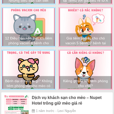
Những điều bạn cần biết
tại Temu với giá siêu rẻ từ A
– Z
12 Điều bạn nên biết khi tiêm
Giá tiêm phòng cho chó
phòng vacxin 4 bệnh cho
vacxin 5 bệnh, 7 bệnh tại
mèo
TpHCM
Bệnh dại ở mèo là gì? Không
Kiêng gì sau khi tiêm phòng
tiêm phòng dại cho mèo có
cho chó?
sao không?
Dịch vụ khách sạn cho mèo – Nupet
Hotel trông giữ mèo giá rẻ
1 năm trước - Levi Nguyễn