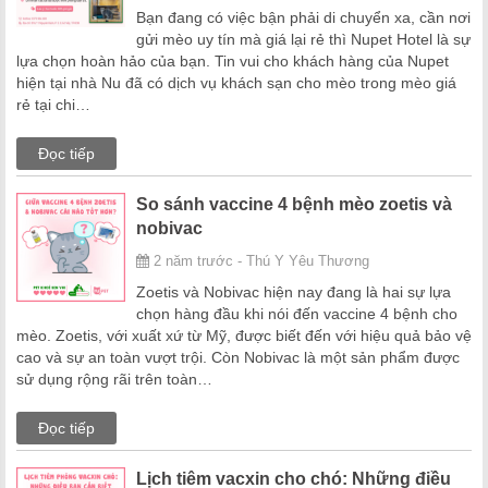
Bạn đang có việc bận phải di chuyển xa, cần nơi
gửi mèo uy tín mà giá lại rẻ thì Nupet Hotel là sự
lựa chọn hoàn hảo của bạn. Tin vui cho khách hàng của Nupet
hiện tại nhà Nu đã có dịch vụ khách sạn cho mèo trong mèo giá
rẻ tại chi…
Đọc tiếp
So sánh vaccine 4 bệnh mèo zoetis và
nobivac
2 năm trước - Thú Y Yêu Thương
Zoetis và Nobivac hiện nay đang là hai sự lựa
chọn hàng đầu khi nói đến vaccine 4 bệnh cho
mèo. Zoetis, với xuất xứ từ Mỹ, được biết đến với hiệu quả bảo vệ
cao và sự an toàn vượt trội. Còn Nobivac là một sản phẩm được
sử dụng rộng rãi trên toàn…
Đọc tiếp
Lịch tiêm vacxin cho chó: Những điều