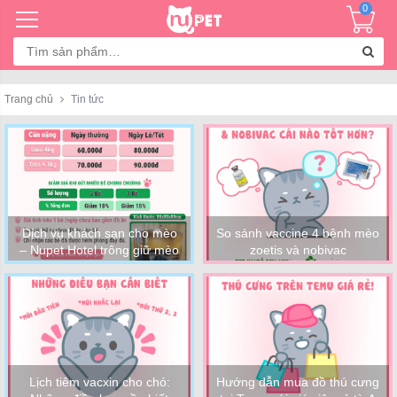
0
Tìm
kiếm:
Trang chủ
Tin tức
Dịch vụ khách sạn cho mèo
So sánh vaccine 4 bệnh mèo
– Nupet Hotel trông giữ mèo
zoetis và nobivac
giá rẻ
Lịch tiêm vacxin cho chó:
Hướng dẫn mua đồ thú cưng