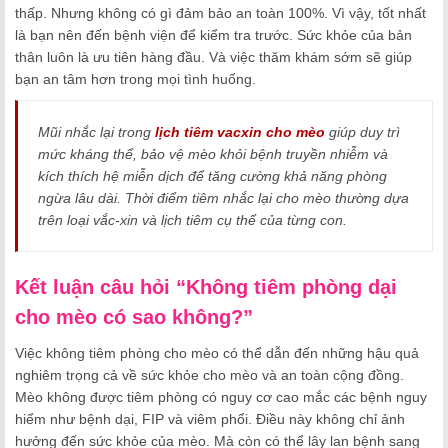
thấp. Nhưng không có gì đảm bảo an toàn 100%. Vì vậy, tốt nhất
là bạn nên đến bệnh viện để kiểm tra trước. Sức khỏe của bản
thân luôn là ưu tiên hàng đầu. Và việc thăm khám sớm sẽ giúp
bạn an tâm hơn trong mọi tình huống.
Mũi nhắc lại trong
lịch tiêm vacxin cho mèo
giúp duy trì
mức kháng thể, bảo vệ mèo khỏi bệnh truyền nhiễm và
kích thích hệ miễn dịch để tăng cường khả năng phòng
ngừa lâu dài. Thời điểm tiêm nhắc lại cho mèo thường dựa
trên loại vắc-xin và lịch tiêm cụ thể của từng con.
Kết luận câu hỏi “Không tiêm phòng dại
cho mèo có sao không?”
Việc không tiêm phòng cho mèo có thể dẫn đến những hậu quả
nghiêm trọng cả về sức khỏe cho mèo và an toàn cộng đồng.
Mèo không được tiêm phòng có nguy cơ cao mắc các bệnh nguy
hiểm như bệnh dại, FIP và viêm phổi. Điều này không chỉ ảnh
hưởng đến sức khỏe của mèo. Mà còn có thể lây lan bệnh sang