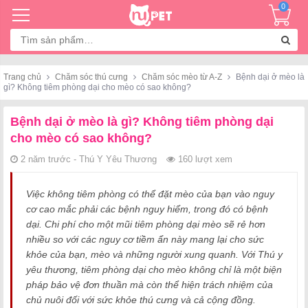
0
Tìm
kiếm:
Trang chủ
Chăm sóc thú cưng
Chăm sóc mèo từ A-Z
Bệnh dại ở mèo là
gì? Không tiêm phòng dại cho mèo có sao không?
Bệnh dại ở mèo là gì? Không tiêm phòng dại
cho mèo có sao không?
2 năm trước - Thú Y Yêu Thương
160 lượt xem
Việc không tiêm phòng có thể đặt mèo của bạn vào nguy
cơ cao mắc phải các bệnh nguy hiểm, trong đó có bệnh
dại. Chi phí cho một mũi tiêm phòng dại mèo sẽ rẻ hơn
nhiều so với các nguy cơ tiềm ẩn này mang lại cho sức
khỏe của bạn, mèo và những người xung quanh. Với Thú y
yêu thương, tiêm phòng dại cho mèo không chỉ là một biện
pháp bảo vệ đơn thuần mà còn thể hiện trách nhiệm của
chủ nuôi đối với sức khỏe thú cưng và cả cộng đồng.