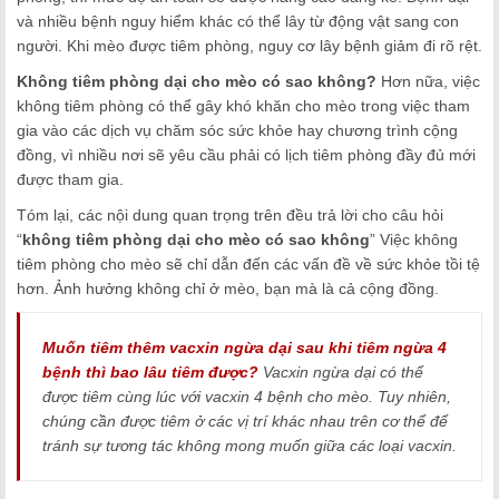
và nhiều bệnh nguy hiểm khác có thể lây từ động vật sang con
người. Khi mèo được tiêm phòng, nguy cơ lây bệnh giảm đi rõ rệt.
Không tiêm phòng dại cho mèo có sao không?
Hơn nữa, việc
không tiêm phòng có thể gây khó khăn cho mèo trong việc tham
gia vào các dịch vụ chăm sóc sức khỏe hay chương trình cộng
đồng, vì nhiều nơi sẽ yêu cầu phải có lịch tiêm phòng đầy đủ mới
được tham gia.
Tóm lại, các nội dung quan trọng trên đều trả lời cho câu hỏi
“
không tiêm phòng dại cho mèo có sao không
” Việc không
tiêm phòng cho mèo sẽ chỉ dẫn đến các vấn đề về sức khỏe tồi tệ
hơn. Ảnh hưởng không chỉ ở mèo, bạn mà là cả cộng đồng.
Muốn tiêm thêm vacxin ngừa dại sau khi tiêm ngừa 4
bệnh thì bao lâu tiêm được?
Vacxin ngừa dại có thể
được tiêm cùng lúc với vacxin 4 bệnh cho mèo. Tuy nhiên,
chúng cần được tiêm ở các vị trí khác nhau trên cơ thể để
tránh sự tương tác không mong muốn giữa các loại vacxin.