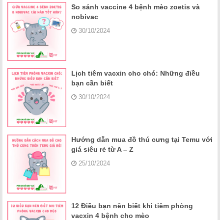
So sánh vaccine 4 bệnh mèo zoetis và
nobivac
30/10/2024
Lịch tiêm vacxin cho chó: Những điều
bạn cần biết
30/10/2024
Hướng dẫn mua đồ thú cưng tại Temu với
giá siêu rẻ từ A – Z
25/10/2024
12 Điều bạn nên biết khi tiêm phòng
vacxin 4 bệnh cho mèo