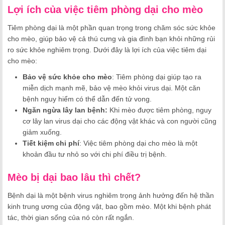
Lợi ích của việc tiêm phòng dại cho mèo
Tiêm phòng dại là một phần quan trọng trong chăm sóc sức khỏe
cho mèo, giúp bảo vệ cả thú cưng và gia đình bạn khỏi những rủi
ro sức khỏe nghiêm trọng. Dưới đây là lợi ích của việc tiêm dại
cho mèo:
Bảo vệ sức khỏe cho mèo
: Tiêm phòng dại giúp tạo ra
miễn dịch mạnh mẽ, bảo vệ mèo khỏi virus dại. Một căn
bệnh nguy hiểm có thể dẫn đến tử vong.
Ngăn ngừa lây lan bệnh:
Khi mèo được tiêm phòng, nguy
cơ lây lan virus dại cho các động vật khác và con người cũng
giảm xuống.
Tiết kiệm chi phí
: Việc tiêm phòng dại cho mèo là một
khoản đầu tư nhỏ so với chi phí điều trị bệnh.
Mèo bị dại bao lâu thì chết?
Bệnh dại là một bệnh virus nghiêm trọng ảnh hưởng đến hệ thần
kinh trung ương của động vật, bao gồm mèo. Một khi bệnh phát
tác, thời gian sống của nó còn rất ngắn.