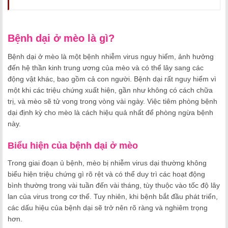
Bệnh dại ở mèo là gì?
Bệnh dại ở mèo là một bệnh nhiễm virus nguy hiểm, ảnh hưởng
đến hệ thần kinh trung ương của mèo và có thể lây sang các
động vật khác, bao gồm cả con người. Bệnh dại rất nguy hiểm vì
một khi các triệu chứng xuất hiện, gần như không có cách chữa
trị, và mèo sẽ tử vong trong vòng vài ngày. Việc tiêm phòng bệnh
dại định kỳ cho mèo là cách hiệu quả nhất để phòng ngừa bệnh
này.
Biểu hiện của bệnh dại ở mèo
Trong giai đoạn ủ bệnh, mèo bị nhiễm virus dại thường không
biểu hiện triệu chứng gì rõ rệt và có thể duy trì các hoạt động
bình thường trong vài tuần đến vài tháng, tùy thuộc vào tốc độ lây
lan của virus trong cơ thể. Tuy nhiên, khi bệnh bắt đầu phát triển,
các dấu hiệu của bệnh dại sẽ trở nên rõ ràng và nghiêm trọng
hơn.