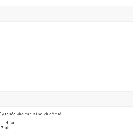
y thuộc vào cân nặng và độ tuổi.
– 4 túi.
7 túi.