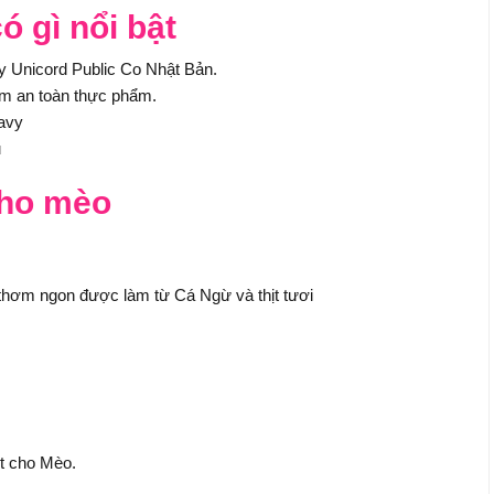
 gì nổi bật
y Unicord Public Co Nhật Bản.
đảm an toàn thực phẩm.
ravy
u
cho mèo
hơm ngon được làm từ Cá Ngừ và thịt tươi
t cho Mèo.