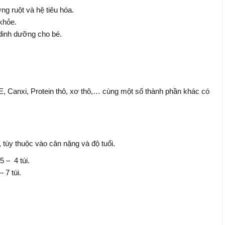
g ruột và hệ tiêu hóa.
khỏe.
dinh dưỡng cho bé.
in E, Canxi, Protein thô, xơ thô,… cùng một số thành phần khác có
tùy thuộc vào cân nặng và độ tuổi.
 – 4 túi.
 7 túi.