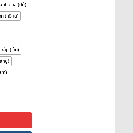
anh cua (đỏ)
ôm (hồng)
tráp (tím)
Vàng)
cam)