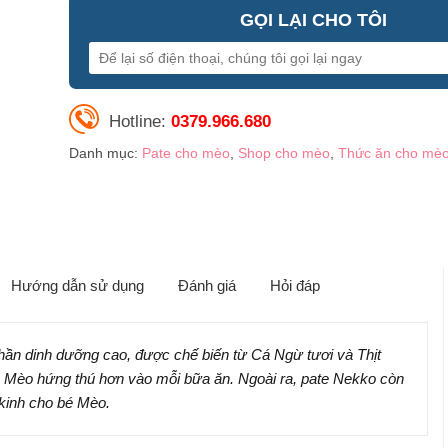
GỌI LẠI CHO TÔI
Hotline:
0379.966.680
Danh mục:
Pate cho mèo
,
Shop cho mèo
,
Thức ăn cho mè
Hướng dẫn sử dụng
Đánh giá
Hỏi đáp
hần dinh dưỡng cao, được chế biến từ Cá Ngừ tươi và Thịt
é Mèo hứng thú hơn vào mỗi bữa ăn. Ngoài ra, pate Nekko còn
n kinh cho bé Mèo.