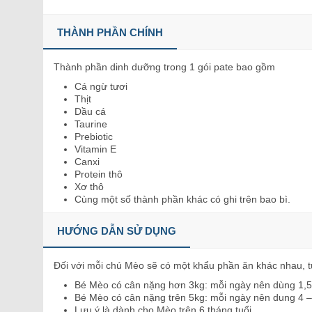
THÀNH PHẦN CHÍNH
Thành phần dinh dưỡng trong 1 gói pate bao gồm
Cá ngừ tươi
Thịt
Dầu cá
Taurine
Prebiotic
Vitamin E
Canxi
Protein thô
Xơ thô
Cùng một số thành phần khác có ghi trên bao bì.
HƯỚNG DẪN SỬ DỤNG
Đối với mỗi chú Mèo sẽ có một khẩu phần ăn khác nhau, tù
Bé Mèo có cân nặng hơn 3kg: mỗi ngày nên dùng 1,5 
Bé Mèo có cân nặng trên 5kg: mỗi ngày nên dung 4 – 
Lưu ý là dành cho Mèo trên 6 tháng tuổi.