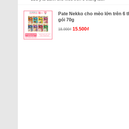
Pate Nekko cho mèo lớn trên 6 t
gói 70g
Giá
Giá
15.500
₫
18.000
₫
gốc
hiện
là:
tại
18.000₫.
là:
15.500₫.