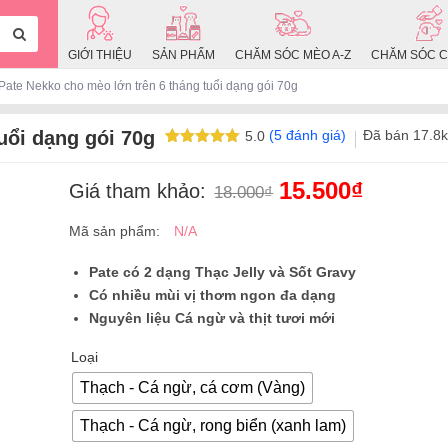
GIỚI THIỆU
SẢN PHẨM
CHĂM SÓC MÈO A-Z
CHĂM SÓC C
Pate Nekko cho mèo lớn trên 6 tháng tuổi dạng gói 70g
uổi dạng gói 70g
(
5
đánh giá)
Đã bán
17.8k
5.0
5.0
5
trên 5
dựa trên
đánh giá
15.500
₫
Giá
Giá tham khảo:
18.000
₫
Giá
gốc
Mã sản phẩm:
N/A
hiện
là:
tại
18.000₫.
Pate có 2 dạng Thạc Jelly và Sốt Gravy
là:
Có nhiều mùi vị thơm ngon đa dạng
15.500₫.
Nguyên liệu Cá ngừ và thịt tươi mới
Loại
Thạch - Cá ngừ, cá cơm (Vàng)
Thạch - Cá ngừ, rong biển (xanh lam)