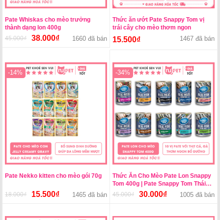
Pate Whiskas cho mèo trưởng
Thức ăn ướt Pate Snappy Tom vị
thành dạng lon 400g
trái cây cho mèo thơm ngon
38.000
₫
45.000
₫
Giá
Giá
1660 đã bán
1467 đã bán
15.500
₫
gốc
hiện
là:
tại
45.000₫.
là:
-14%
-34%
38.000₫.
Pate Nekko kitten cho mèo gói 70g
Thức Ăn Cho Mèo Pate Lon Snappy
Tom 400g | Pate Snappy Tom Thái
Lan
15.500
₫
30.000
₫
18.000
₫
Giá
Giá
1465 đã bán
45.000
₫
Giá
Giá
1005 đã bán
gốc
hiện
gốc
hiện
là:
tại
là:
tại