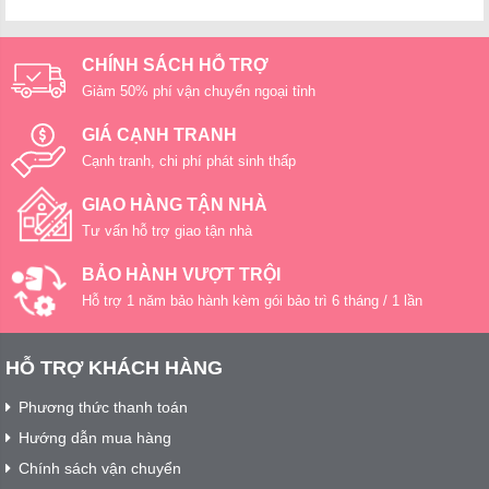
cưng của bạn. Để bảo vệ chó
kiệm chi phí? Vậy hãy để
khỏi những bệnh truyền nhiễm
Nupet giới thiệu cho bạn cách
nguy hiểm, việc tuân thủ lịch
mua sắm thông minh trên
CHÍNH SÁCH HỖ TRỢ
tiêm vaccine đúng thời gian là
Temu – nền tảng mua sắm
Giảm 50% phí vận chuyển ngoại tỉnh
rất quan trọng. Bài viết này sẽ
trực tuyến nổi tiếng với hàng
cung cấp hướng dẫn chi tiết…
loạt sản phẩm với giá từ rẻ
GIÁ CẠNH TRANH
đến…
Cạnh tranh, chi phí phát sinh thấp
GIAO HÀNG TẬN NHÀ
Tư vấn hỗ trợ giao tận nhà
BẢO HÀNH VƯỢT TRỘI
Hỗ trợ 1 năm bảo hành kèm gói bảo trì 6 tháng / 1 lần
HỖ TRỢ KHÁCH HÀNG
Phương thức thanh toán
Hướng dẫn mua hàng
Chính sách vận chuyển