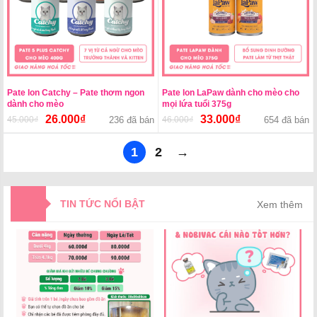
Pate lon Catchy – Pate thơm ngon
Pate lon LaPaw dành cho mèo cho
dành cho mèo
mọi lứa tuổi 375g
26.000
₫
33.000
₫
45.000
₫
Giá
Giá
236 đã bán
46.000
₫
Giá
Giá
654 đã bán
gốc
hiện
gốc
hiện
là:
tại
là:
tại
1
2
→
45.000₫.
là:
46.000₫.
là:
26.000₫.
33.000₫.
TIN TỨC NỔI BẬT
Xem thêm