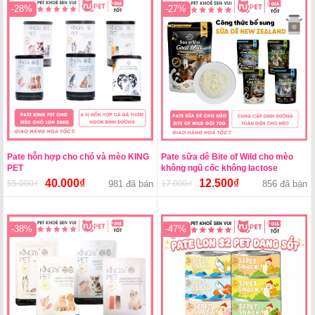
18.000₫.
là:
45.000₫.
là:
-28%
-27%
15.500₫.
30.000₫.
Pate hỗn hợp cho chó và mèo KING
Pate sữa dê Bite of Wild cho mèo
PET
không ngũ cốc không lactose
40.000
₫
12.500
₫
55.000
₫
Giá
Giá
981 đã bán
17.000
₫
Giá
Giá
856 đã bán
gốc
hiện
gốc
hiện
là:
tại
là:
tại
55.000₫.
là:
17.000₫.
là:
-38%
-47%
40.000₫.
12.500₫.