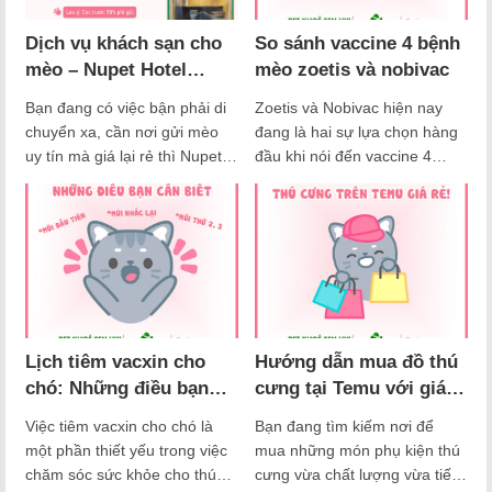
Dịch vụ khách sạn cho
So sánh vaccine 4 bệnh
mèo – Nupet Hotel
mèo zoetis và nobivac
trông giữ mèo giá rẻ
Bạn đang có việc bận phải di
Zoetis và Nobivac hiện nay
chuyển xa, cần nơi gửi mèo
đang là hai sự lựa chọn hàng
uy tín mà giá lại rẻ thì Nupet
đầu khi nói đến vaccine 4
Hotel là sự lựa chọn hoàn hảo
bệnh cho mèo. Zoetis, với
của bạn. Tin vui cho khách
xuất xứ từ Mỹ, được biết đến
hàng của Nupet hiện tại nhà
với hiệu quả bảo vệ cao và sự
Nu đã có dịch vụ khách sạn
an toàn vượt trội. Còn Nobivac
cho mèo trong mèo giá rẻ tại
là một sản phẩm được sử
chi…
dụng rộng rãi trên toàn…
Lịch tiêm vacxin cho
Hướng dẫn mua đồ thú
chó: Những điều bạn
cưng tại Temu với giá
cần biết
siêu rẻ từ A – Z
Việc tiêm vacxin cho chó là
Bạn đang tìm kiếm nơi để
một phần thiết yếu trong việc
mua những món phụ kiện thú
chăm sóc sức khỏe cho thú
cưng vừa chất lượng vừa tiết