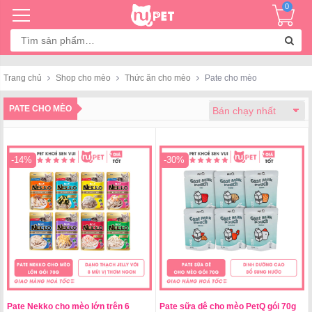
0
Tìm
kiếm:
Trang chủ
Shop cho mèo
Thức ăn cho mèo
Pate cho mèo
PATE CHO MÈO
-14%
-30%
Pate Nekko cho mèo lớn trên 6
Pate sữa dê cho mèo PetQ gói 70g