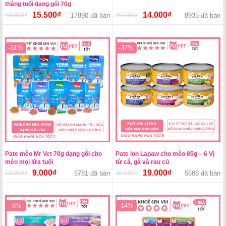
tháng tuổi dạng gói 70g
15.500
₫
14.000
₫
18.000
₫
Giá
Giá
17890 đã bán
20.000
₫
Giá
Giá
8935 đã bán
gốc
hiện
gốc
hiện
là:
tại
là:
tại
18.000₫.
là:
20.000₫.
là:
-31%
-37%
15.500₫.
14.000₫.
Pate mèo Mr Vet 70g dạng gói cho
Pate lon Lapaw cho mèo 85g – 6 Vị
mèo mọi lứa tuổi
từ cá, gà và rau củ
9.000
₫
19.000
₫
13.000
₫
Giá
Giá
5781 đã bán
30.000
₫
Giá
Giá
5688 đã bán
gốc
hiện
gốc
hiện
là:
tại
là:
tại
13.000₫.
là:
30.000₫.
là:
-8%
-14%
9.000₫.
19.000₫.