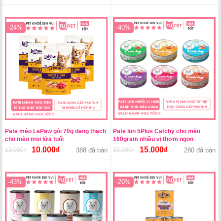
gốc
hiện
gốc
hiện
là:
tại
là:
tại
110.000₫.
là:
15.000₫.
là:
-24%
-40%
80.000₫.
12.000₫.
Pate mèo LaPaw gói 70g dạng thạch
Pate lon 5Plus Catchy cho mèo
cho mèo mọi lứa tuổi
160gram nhiều vị thơm ngon
10.000
₫
15.000
₫
13.000
₫
Giá
Giá
388 đã bán
25.000
₫
Giá
Giá
280 đã bán
gốc
hiện
gốc
hiện
là:
tại
là:
tại
13.000₫.
là:
25.000₫.
là:
-43%
-29%
10.000₫.
15.000₫.