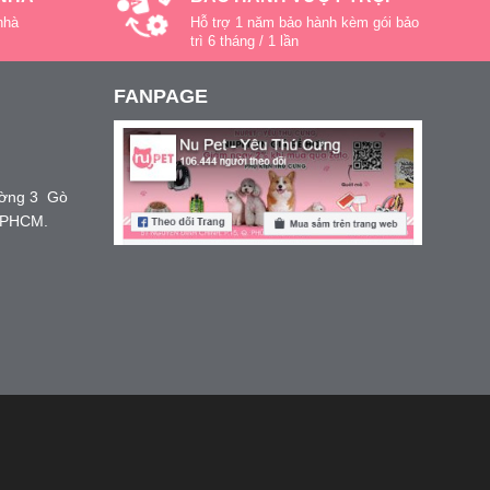
đến…
nhà
Hỗ trợ 1 năm bảo hành kèm gói bảo
trì 6 tháng / 1 lần
FANPAGE
ường 3 Gò
TPHCM.