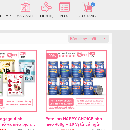
0
HÓ A-Z
SĂN SALE
LIÊN HỆ
BLOG
GIỎ HÀNG
-20%
oogaga dinh
Pate lon HAPPY CHOICE cho
hó và mèo bịch
mèo 400g – 10 Vị từ cá ngừ