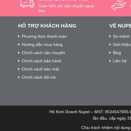
Giảm 50% phí vận chuyển ngoại
tỉnh
HỖ TRỢ KHÁCH HÀNG
VỀ NUP
Phương thức thanh toán
Sứ mệnh 
Hướng dẫn mua hàng
Giới thiệ
Chính sách vận chuyển
Blog
Chính sách bảo hành
Liên hệ
Chính sách bảo mật
Chính sách đổi trả
Hộ Kinh Doanh Nupet – MST: 8534547805-
lần đầu, cấp ngày 3
Chịu trách nhiệm nội dung