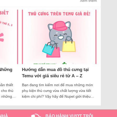
Xem thêm
 Những
Hướng dẫn mua đồ thú cưng tại
Temu với giá siêu rẻ từ A – Z
ần thiết
Bạn đang tìm kiếm nơi để mua những món
 cho thú
phụ kiện thú cưng vừa chất lượng vừa tiết
i những
kiệm chi phí? Vậy hãy để Nupet giới thiệu
c tuân thủ
cho bạn cách mua sắm thông minh trên
 rất quan
Temu – nền tảng mua sắm trực tuyến nổi
hướng dẫn
tiếng với hàng loạt sản phẩm với giá từ rẻ
 NHÀ
BẢO HÀNH VƯỢT TRỘI