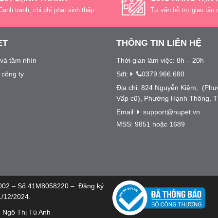
chi tiết…
Cạnh tranh, chi phí phát sinh thấp
Tư vấn hỗ trợ giao tận 
ET
THÔNG TIN LIÊN HỆ
và tầm nhìn
Thời gian làm việc: 8h – 20h
u công ty
Sđt:
0379.966.680
Địa chỉ: 824 Nguyễn Kiệm, (Ph
Vấp cũ), Phường Hạnh Thông, 
Email:
support@nupet.vn
MSS: 9851 hoặc 1689
002 – Số 41M8058220 – Đăng ký
1/12/2024.
: Ngô Thị Tú Anh