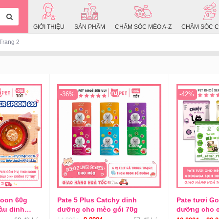
GIỚI THIỆU
SẢN PHẨM
CHĂM SÓC MÈO A-Z
CHĂM SÓC C
Trang 2
-36%
-42%
poon 60g
Pate 5 Plus Catchy dinh
Pate tươi G
iàu dinh
dưỡng cho mèo gói 70g
dưỡng cho c
160g