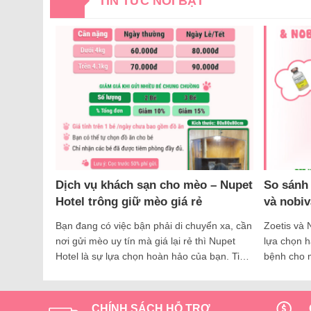
TIN TỨC NỔI BẬT
Dịch vụ khách sạn cho mèo – Nupet
So sánh 
Hotel trông giữ mèo giá rẻ
và nobiv
Bạn đang có việc bận phải di chuyển xa, cần
Zoetis và 
nơi gửi mèo uy tín mà giá lại rẻ thì Nupet
lựa chọn h
Hotel là sự lựa chọn hoàn hảo của bạn. Tin
bệnh cho m
vui cho khách hàng của Nupet hiện tại nhà
được biết 
Nu đã có dịch vụ khách sạn cho mèo trong
an toàn vư
mèo giá rẻ tại chi…
phẩm được
CHÍNH SÁCH HỖ TRỢ