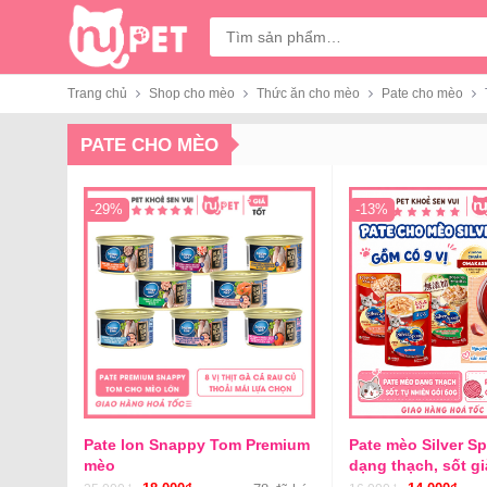
Tìm
kiếm:
Trang chủ
Shop cho mèo
Thức ăn cho mèo
Pate cho mèo
PATE CHO MÈO
-29%
-13%
Pate lon Snappy Tom Premium
Pate mèo Silver S
mèo
dạng thạch, sốt g
dưỡng