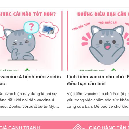
vaccine 4 bệnh mèo zoetis
Lịch tiêm vacxin cho chó:
ac
điều bạn cần biết
Nobivac hiện nay đang là hai sự
Việc tiêm vacxin cho chó là một ph
àng đầu khi nói đến vaccine 4
yếu trong việc chăm sóc sức khỏe
èo. Zoetis, với xuất xứ từ Mỹ,
cưng của bạn. Để bảo vệ chó khỏ
đến với hiệu quả bảo vệ cao và sự
bệnh truyền nhiễm nguy hiểm, việ
ợt trội. Còn Nobivac là một sản
lịch tiêm vaccine đúng thời gian là
 sử dụng rộng rãi trên toàn…
trọng. Bài viết này sẽ cung cấp 
GIÁ CẠNH TRANH
GIAO HÀNG TẬN