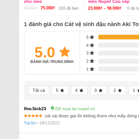
cho mèo
mèo Nupet Cao cấp
Giá
75.000
₫
Giá
95.000
₫
193 đã bán
23.000
₫
–
58.000
₫
0 đã b
gốc
hiện
là:
tại
1 đánh giá cho
Cát vệ sinh đậu nành Aki To
95.000₫.
là:
75.000₫.
5
4
5.0
3
2
ĐÁNH GIÁ TRUNG BÌNH
1
Tất cả
5
4
3
2
1
Iltw.sick23
Đã mua tại nupet.vn
cát xài được giá ổn không thơm như mấy dòng c
Được xếp
Trả lời
•
09/11/2023
hạng
5
5
sao