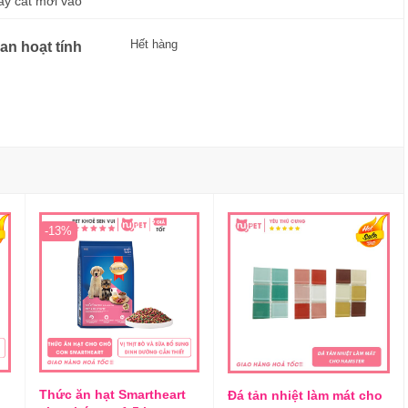
hay cát mới vào
Hết hàng
an hoạt tính
-13%
Thức ăn hạt Smartheart
Đá tản nhiệt làm mát cho