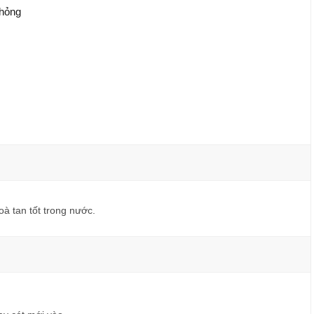
 hỏng
.
oà tan tốt trong nước.