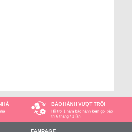
 NHÀ
BẢO HÀNH VƯỢT TRỘI
nhà
Hỗ trợ 1 năm bảo hành kèm gói bảo
trì 6 tháng / 1 lần
FANPAGE