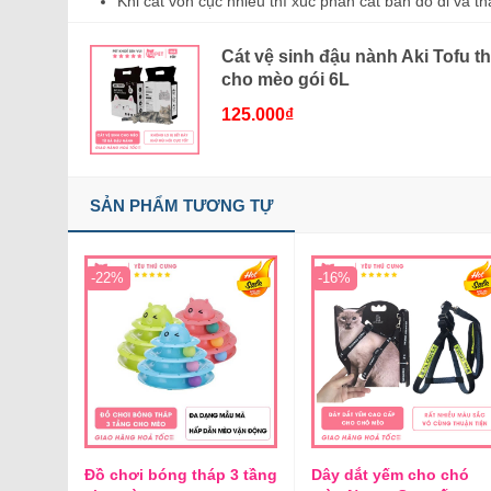
Khi cát vón cục nhiều thì xúc phần cát bẩn đổ đi và t
Cát vệ sinh đậu nành Aki Tofu th
cho mèo gói 6L
125.000
₫
SẢN PHẨM TƯƠNG TỰ
-22%
-16%
Đồ chơi bóng tháp 3 tầng
Dây dắt yếm cho chó