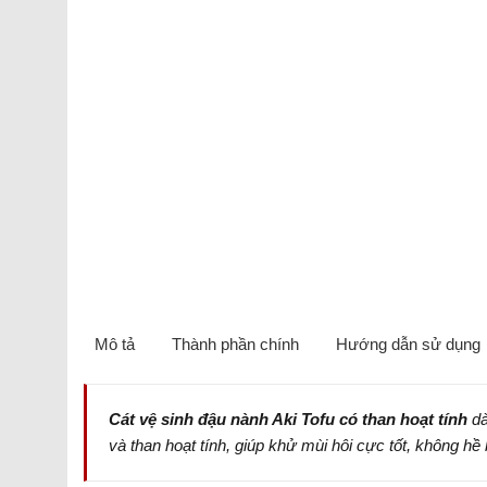
Mô tả
Thành phần chính
Hướng dẫn sử dụng
Cát vệ sinh đậu nành Aki Tofu có than hoạt tính
dà
và than hoạt tính, giúp khử mùi hôi cực tốt, không hề b