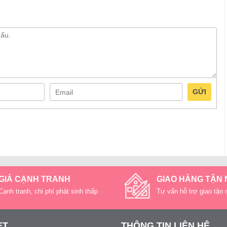
GỬI
GIÁ CẠNH TRANH
GIAO HÀNG TẬN
Cạnh tranh, chi phí phát sinh thấp
Tư vấn hỗ trợ giao tận 
ET
THÔNG TIN LIÊN HỆ