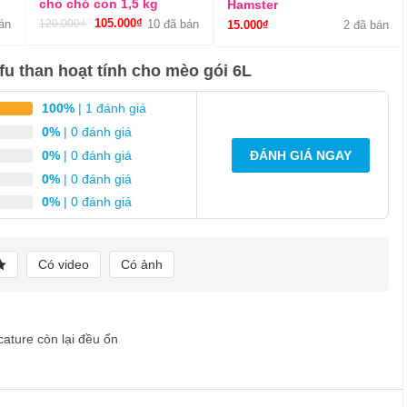
cho chó con 1,5 kg
Hamster
Giá
105.000
₫
Giá
án
120.000
₫
10 đã bán
15.000
₫
2 đã bán
gốc
hiện
là:
tại
fu than hoạt tính cho mèo gói 6L
120.000₫.
là:
105.000₫.
100%
| 1 đánh giá
0%
| 0 đánh giá
0%
| 0 đánh giá
ĐÁNH GIÁ NGAY
0%
| 0 đánh giá
0%
| 0 đánh giá
Có video
Có ảnh
ature còn lại đều ổn