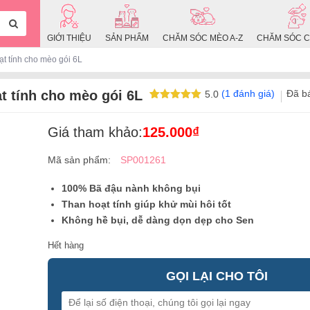
GIỚI THIỆU
SẢN PHẨM
CHĂM SÓC MÈO A-Z
CHĂM SÓC C
ạt tính cho mèo gói 6L
ạt tính cho mèo gói 6L
(
1
đánh giá)
Đã b
5.0
5.0
1
trên 5
dựa trên
đánh giá
Giá tham khảo:
125.000
₫
Mã sản phẩm:
SP001261
100% Bã đậu nành không bụi
Than hoạt tính giúp khử mùi hôi tốt
Không hề bụi, dễ dàng dọn dẹp cho Sen
Hết hàng
GỌI LẠI CHO TÔI