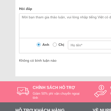
Hỏi đáp
Anh
Chị
Không có bình luận nào
CHÍNH SÁCH HỖ TRỢ
Giảm 50% phí vận chuyển ngoại
tỉnh
HỖ TRỢ KHÁCH HÀNG
VỀ NUP