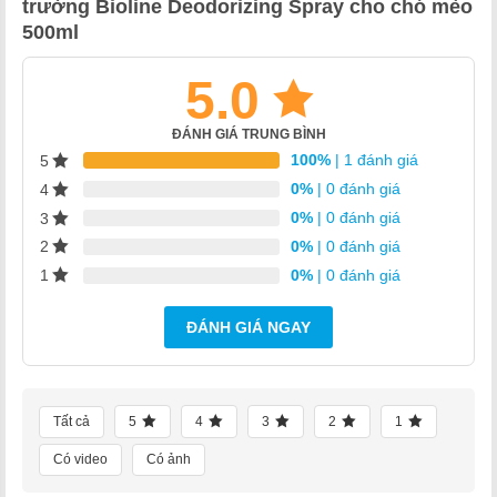
trường Bioline Deodorizing Spray cho chó mèo
78.000₫.
500ml
5.0
ĐÁNH GIÁ TRUNG BÌNH
100%
| 1 đánh giá
5
0%
| 0 đánh giá
4
0%
| 0 đánh giá
3
0%
| 0 đánh giá
2
0%
| 0 đánh giá
1
ĐÁNH GIÁ NGAY
Tất cả
5
4
3
2
1
Có video
Có ảnh