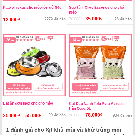
Pate whiskas cho mèo lớn gói 80g
Sữa tắm Olive Essence cho chó
mèo
35.000
₫
2279 đã bán
70.000
₫
Giá
Giá
28 đã bán
12.000
₫
gốc
hiện
là:
tại
70.000₫.
là:
-26%
-14%
35.000₫.
Bát ăn đơn inox cho chó mèo
Cát Đậu Nành Tofu Pura Acropet
Hàn Quốc 5L
78.000
₫
20 đã bán
35.000
₫
–
55.000
₫
90.000
₫
Giá
Giá
934 đã bán
gốc
hiện
là:
tại
1 đánh giá cho
Xịt khử mùi và khử trùng môi
90.000₫.
là: