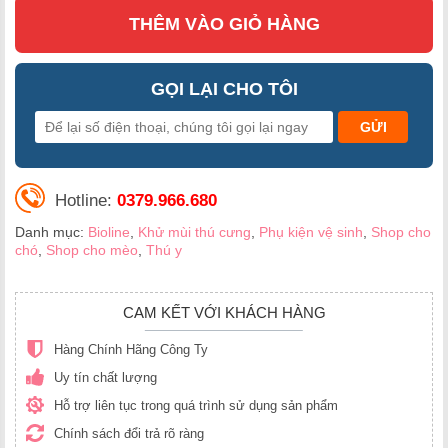
THÊM VÀO GIỎ HÀNG
GỌI LẠI CHO TÔI
Hotline:
0379.966.680
Danh mục:
Bioline
,
Khử mùi thú cưng
,
Phụ kiện vệ sinh
,
Shop cho
chó
,
Shop cho mèo
,
Thú y
CAM KẾT VỚI KHÁCH HÀNG
Hàng Chính Hãng Công Ty
Uy tín chất lượng
Hỗ trợ liên tục trong quá trình sử dụng sản phẩm
Chính sách đổi trả rõ ràng