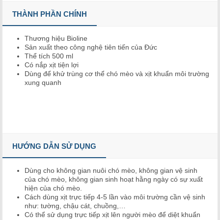
THÀNH PHẦN CHÍNH
Thương hiệu Bioline
Sản xuất theo công nghệ tiên tiến của Đức
Thể tích 500 ml
Có nắp xịt tiện lợi
Dùng để khử trùng cơ thể chó mèo và xịt khuẩn môi trường
xung quanh
HƯỚNG DẪN SỬ DỤNG
Dùng cho không gian nuôi chó mèo, không gian vệ sinh
của chó mèo, không gian sinh hoạt hằng ngày có sự xuất
hiện của chó mèo.
Cách dùng xịt trực tiếp 4-5 lần vào môi trường cần vệ sinh
như: tường, chậu cát, chuồng,…
Có thể sử dụng trực tiếp xịt lên người mèo để diệt khuẩn