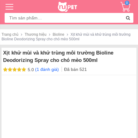
0
Tìm
kiếm:
Trang chủ
Thương hiệu
Bioline
Xịt khử mùi và khử trùng môi trường
Bioline Deodorizing Spray cho chó mèo 500ml
Xịt khử mùi và khử trùng môi trường Bioline
Deodorizing Spray cho chó mèo 500ml
(
1
đánh giá)
Đã bán
521
5.0
5.0
1
trên 5
dựa trên
đánh giá