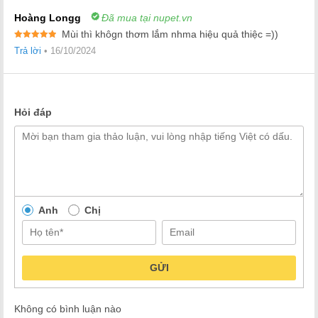
Hoàng Longg
Đã mua tại nupet.vn
Mùi thì khôgn thơm lắm nhma hiệu quả thiệc =))
Được xếp
Trả lời
•
16/10/2024
hạng
5
5
sao
Hỏi đáp
Anh
Chị
GỬI
Không có bình luận nào