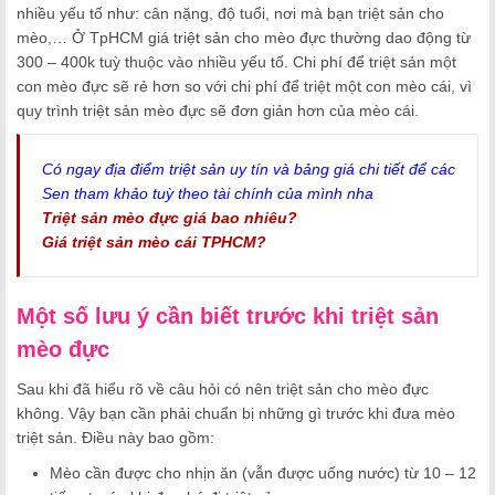
nhiều yếu tố như: cân nặng, độ tuổi, nơi mà bạn triệt sản cho
mèo,… Ở TpHCM giá triệt sản cho mèo đực thường dao động từ
300 – 400k tuỳ thuộc vào nhiều yếu tố. Chi phí để triệt sản một
con mèo đực sẽ rẻ hơn so với chi phí để triệt một con mèo cái, vì
quy trình triệt sản mèo đực sẽ đơn giản hơn của mèo cái.
Có ngay địa điểm triệt sản uy tín và bảng giá chi tiết để các
Sen tham khảo tuỳ theo tài chính của mình nha
Triệt sản mèo đực giá bao nhiêu?
Giá triệt sản mèo cái TPHCM?
Một số lưu ý cần biết trước khi triệt sản
mèo đực
Sau khi đã hiểu rõ về câu hỏi có nên triệt sản cho mèo đực
không. Vậy bạn cần phải chuẩn bị những gì trước khi đưa mèo
triệt sản. Điều này bao gồm:
Mèo cần được cho nhịn ăn (vẫn được uống nước) từ 10 – 12