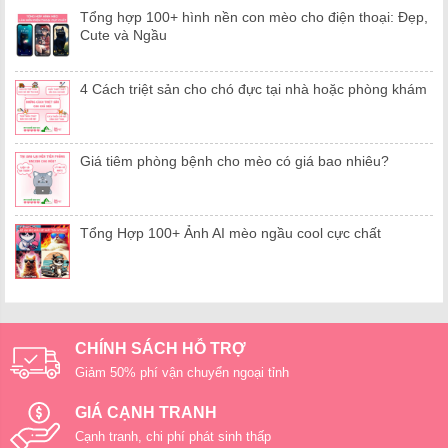
Tổng hợp 100+ hình nền con mèo cho điện thoại: Đẹp,
Cute và Ngầu
4 Cách triệt sản cho chó đực tại nhà hoặc phòng khám
Giá tiêm phòng bệnh cho mèo có giá bao nhiêu?
Tổng Hợp 100+ Ảnh AI mèo ngầu cool cực chất
CHÍNH SÁCH HỖ TRỢ
Giảm 50% phí vận chuyển ngoại tỉnh
GIÁ CẠNH TRANH
Cạnh tranh, chi phí phát sinh thấp