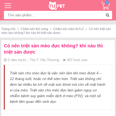
0
Tìm
kiếm:
Trang chủ
Chăm sóc thú cưng
Chăm sóc mèo từ A-Z
Có nên triệt sản
mèo đực không? khi nào thì triệt sản được
Có nên triệt sản mèo đực không? khi nào thì
triệt sản được
2 năm trước - Thú Y Yêu Thương
457 lượt xem
Triệt sản cho mèo đực là việc nên làm khi mèo được 6 –
12 tháng tuổi, hoặc có thể sớm hơn. Triệt sản không chỉ
đem lại nhiều lợi ích về mặt sức khoẻ mà còn về mặt hành
vi của mèo. Triệt sản cho mèo đực làm giảm nguy cơ
nhiễm bệnh suy giảm miễn dịch ở mèo (FIV), và một số
bệnh liên quan đến sinh dục.