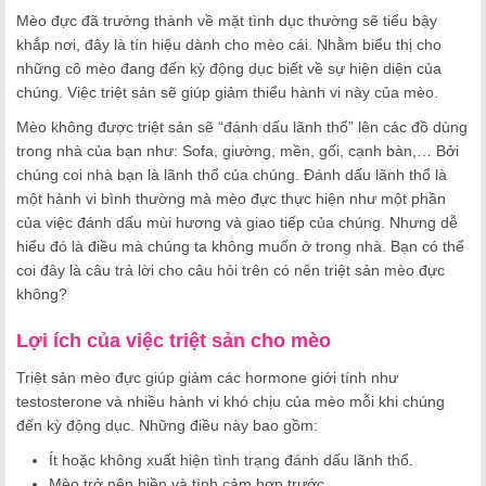
Mèo đực đã trưởng thành về mặt tình dục thường sẽ tiểu bậy
khắp nơi, đây là tín hiệu dành cho mèo cái. Nhằm biểu thị cho
những cô mèo đang đến kỳ động dục biết về sự hiện diện của
chúng. Việc triệt sản sẽ giúp giảm thiểu hành vi này của mèo.
Mèo không được triệt sản sẽ “đánh dấu lãnh thổ” lên các đồ dùng
trong nhà của bạn như: Sofa, giường, mền, gối, cạnh bàn,… Bởi
chúng coi nhà bạn là lãnh thổ của chúng. Đánh dấu lãnh thổ là
một hành vi bình thường mà mèo đực thực hiện như một phần
của việc đánh dấu mùi hương và giao tiếp của chúng. Nhưng dễ
hiểu đó là điều mà chúng ta không muốn ở trong nhà. Bạn có thể
coi đây là câu trả lời cho câu hỏi trên có nên triệt sản mèo đực
không?
Lợi ích của việc triệt sản cho mèo
Triệt sản mèo đực giúp giảm các hormone giới tính như
testosterone và nhiều hành vi khó chịu của mèo mỗi khi chúng
đến kỳ động dục. Những điều này bao gồm:
Ít hoặc không xuất hiện tình trạng đánh dấu lãnh thổ.
Mèo trở nên hiền và tình cảm hơn trước.