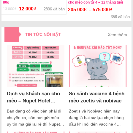
80g
cho mèo con từ 4 – 12 tháng tuổi
12.000
₫
13.000
₫
Giá
Giá
2806 đã bán
205.000
₫
–
575.000
₫
gốc
hiện
358 đã bán
là:
tại
13.000₫.
là:
12.000₫.
TIN TỨC NỔI BẬT
Xem thêm
Dịch vụ khách sạn cho
So sánh vaccine 4 bệnh
mèo – Nupet Hotel
mèo zoetis và nobivac
trông giữ mèo giá rẻ
Bạn đang có việc bận phải di
Zoetis và Nobivac hiện nay
chuyển xa, cần nơi gửi mèo
đang là hai sự lựa chọn hàng
uy tín mà giá lại rẻ thì Nupet
đầu khi nói đến vaccine 4
Hotel là sự lựa chọn hoàn hảo
bệnh cho mèo. Zoetis, với