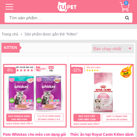
0
Tìm
kiếm:
Trang chủ
Sản phẩm được gắn thẻ “Kitten”
KITTEN
-8%
-32%
Pate Whiskas cho mèo con dạng gói
Thức ăn hạt Royal Canin Kitten dành