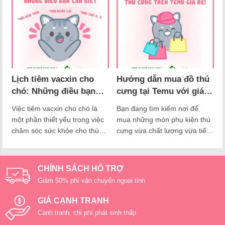
của bạn. Tin vui cho khách
xuất xứ từ Mỹ, được biết đến
hàng của Nupet hiện tại nhà
với hiệu quả bảo vệ cao và sự
Nu đã có dịch vụ khách sạn
an toàn vượt trội. Còn Nobivac
cho mèo trong mèo giá rẻ tại
là một sản phẩm được sử
chi…
dụng rộng rãi trên toàn…
Lịch tiêm vacxin cho
Hướng dẫn mua đồ thú
chó: Những điều bạn
cưng tại Temu với giá
cần biết
siêu rẻ từ A – Z
Việc tiêm vacxin cho chó là
Bạn đang tìm kiếm nơi để
một phần thiết yếu trong việc
mua những món phụ kiện thú
chăm sóc sức khỏe cho thú
cưng vừa chất lượng vừa tiết
cưng của bạn. Để bảo vệ chó
kiệm chi phí? Vậy hãy để
khỏi những bệnh truyền nhiễm
Nupet giới thiệu cho bạn cách
nguy hiểm, việc tuân thủ lịch
mua sắm thông minh trên
CHÍNH SÁCH HỖ TRỢ
tiêm vaccine đúng thời gian là
Temu – nền tảng mua sắm
Giảm 50% phí vận chuyển ngoại tỉnh
rất quan trọng. Bài viết này sẽ
trực tuyến nổi tiếng với hàng
cung cấp hướng dẫn chi tiết…
loạt sản phẩm với giá từ rẻ
GIÁ CẠNH TRANH
đến…
Cạnh tranh, chi phí phát sinh thấp