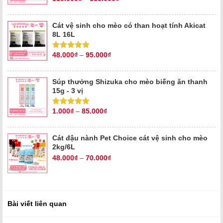
hạng
5.00
5
sao
Cát vệ sinh cho mèo có than hoạt tính Akicat
8L 16L
48.000
₫
–
95.000
₫
Được xếp
hạng
5.00
5
sao
Súp thưởng Shizuka cho mèo biếng ăn thanh
15g - 3 vị
1.000
₫
–
85.000
₫
Được xếp
hạng
5.00
5
sao
Cát đậu nành Pet Choice cát vệ sinh cho mèo
2kg/6L
48.000
₫
–
70.000
₫
Bài viết liên quan