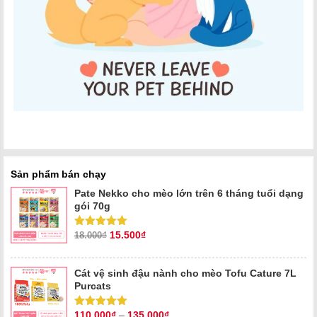
Sản phẩm bán chạy
Pate Nekko cho mèo lớn trên 6 tháng tuổi dạng
gói 70g
Giá
Giá
15.500
₫
Được xếp
18.000
₫
hạng
5.00
5
gốc
hiện
sao
là:
tại
18.000₫.
là:
Cát vệ sinh đậu nành cho mèo Tofu Cature 7L
15.500₫.
Purcats
110.000
₫
–
135.000
₫
Được xếp