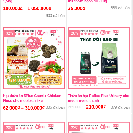
1,5kg
thịt thơm ngon túi 200g
886 đã bán
100.000
₫
–
1.050.000
₫
35.000
₫
900 đã bán
-32%
-28%
Hạt thức ăn 5Plus Catmix Chicken
Thức ăn hạt Reflex Plus Urinary cho
Floss cho mèo bịch 5kg
mèo trưởng thành
210.000
₫
886 đã bán
289.000
₫
Giá
Giá
879 đã bán
62.000
₫
–
310.000
₫
gốc
hiện
là:
tại
289.000₫.
là:
-28%
-23%
210.000₫.