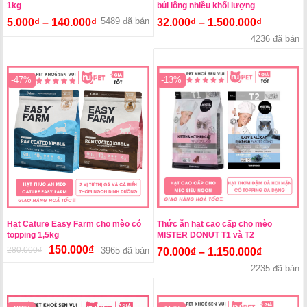
1kg
búi lông nhiều khối lượng
5489 đã bán
5.000
₫
–
140.000
₫
32.000
₫
–
1.500.000
₫
4236 đã bán
-47%
-13%
Hạt Cature Easy Farm cho mèo có
Thức ăn hạt cao cấp cho mèo
topping 1,5kg
MISTER DONUT T1 và T2
150.000
₫
280.000
₫
Giá
Giá
3965 đã bán
70.000
₫
–
1.150.000
₫
gốc
hiện
2235 đã bán
là:
tại
280.000₫.
là: