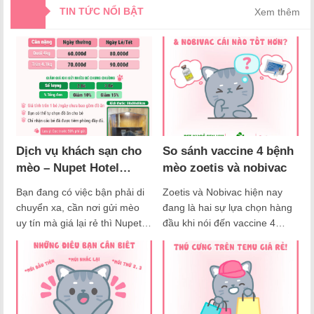
TIN TỨC NỔI BẬT
Xem thêm
Dịch vụ khách sạn cho
So sánh vaccine 4 bệnh
mèo – Nupet Hotel
mèo zoetis và nobivac
trông giữ mèo giá rẻ
Bạn đang có việc bận phải di
Zoetis và Nobivac hiện nay
chuyển xa, cần nơi gửi mèo
đang là hai sự lựa chọn hàng
uy tín mà giá lại rẻ thì Nupet
đầu khi nói đến vaccine 4
Hotel là sự lựa chọn hoàn hảo
bệnh cho mèo. Zoetis, với
của bạn. Tin vui cho khách
xuất xứ từ Mỹ, được biết đến
hàng của Nupet hiện tại nhà
với hiệu quả bảo vệ cao và sự
Nu đã có dịch vụ khách sạn
an toàn vượt trội. Còn Nobivac
cho mèo trong mèo giá rẻ tại
là một sản phẩm được sử