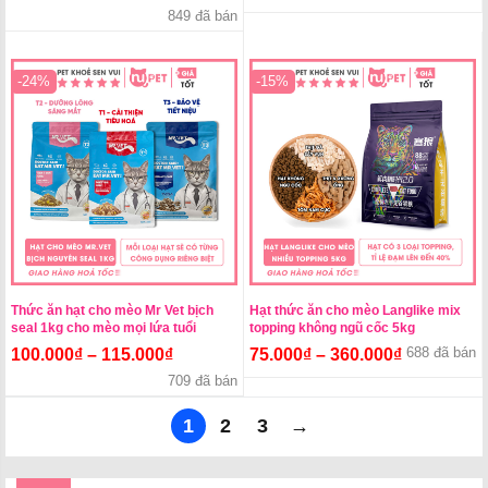
849 đã bán
-24%
-15%
Thức ăn hạt cho mèo Mr Vet bịch
Hạt thức ăn cho mèo Langlike mix
seal 1kg cho mèo mọi lứa tuổi
topping không ngũ cốc 5kg
688 đã bán
100.000
₫
–
115.000
₫
75.000
₫
–
360.000
₫
709 đã bán
1
2
3
→