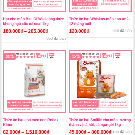
Hạt cho mèo Bite Of Wild công thức
Thức ăn hạt Whiskas mèo con từ 2-
không ngũ cốc túi seal 1kg
12 tháng tuổi
856 đã bán
180.000
₫
–
205.000
₫
120.000
₫
863 đã bán
-25%
-12%
Thức ăn hạt cho mèo con Reflex
Thức ăn hạt Smillie cho mèo trưởng
Kitten
thành vị cá hồi, cá ngừ gói 1kg
755 đã bán
82.000
₫
–
1.510.000
₫
45.000
₫
–
800.000
₫