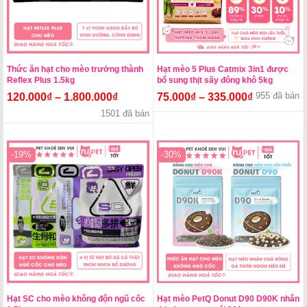
Thức ăn hạt cho mèo trưởng thành
Hạt mèo 5 Plus Catmix 3in1 được
Reflex Plus 1.5kg
bổ sung thịt sấy đông khô 5kg
955 đã bán
120.000
₫
–
1.800.000
₫
75.000
₫
–
335.000
₫
1501 đã bán
-19%
-30%
Hạt SC cho mèo không độn ngũ cốc
Hạt mèo PetQ Donut D90 D90K nhân