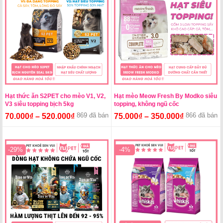
Hạt thức ăn S2PET cho mèo V1, V2,
Hạt mèo Meow Fresh By Modko siêu
V3 siêu topping bịch 5kg
topping, không ngũ cốc
869 đã bán
866 đã bán
70.000
₫
–
520.000
₫
75.000
₫
–
350.000
₫
-29%
-4%