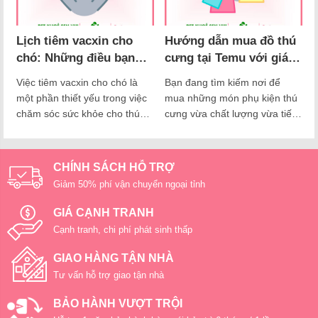
chi…
dụng rộng rãi trên toàn…
Lịch tiêm vacxin cho
Hướng dẫn mua đồ thú
chó: Những điều bạn
cưng tại Temu với giá
cần biết
siêu rẻ từ A – Z
Việc tiêm vacxin cho chó là
Bạn đang tìm kiếm nơi để
một phần thiết yếu trong việc
mua những món phụ kiện thú
chăm sóc sức khỏe cho thú
cưng vừa chất lượng vừa tiết
cưng của bạn. Để bảo vệ chó
kiệm chi phí? Vậy hãy để
khỏi những bệnh truyền nhiễm
Nupet giới thiệu cho bạn cách
nguy hiểm, việc tuân thủ lịch
mua sắm thông minh trên
CHÍNH SÁCH HỖ TRỢ
tiêm vaccine đúng thời gian là
Temu – nền tảng mua sắm
Giảm 50% phí vận chuyển ngoại tỉnh
rất quan trọng. Bài viết này sẽ
trực tuyến nổi tiếng với hàng
cung cấp hướng dẫn chi tiết…
loạt sản phẩm với giá từ rẻ
GIÁ CẠNH TRANH
đến…
Cạnh tranh, chi phí phát sinh thấp
GIAO HÀNG TẬN NHÀ
Tư vấn hỗ trợ giao tận nhà
BẢO HÀNH VƯỢT TRỘI