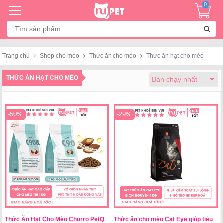
0
Tìm
kiếm:
Trang chủ
Shop cho mèo
Thức ăn cho mèo
Thức ăn hạt cho mèo
THỨC ĂN HẠT CHO MÈO
-50%
-29%
Thức Ăn Hạt Cho Mèo Churro PetQ
Thức ăn cho mèo Cat Eye giúp tiêu