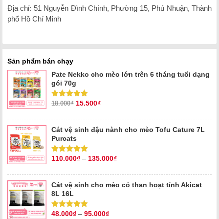
Địa chỉ: 51 Nguyễn Đình Chính, Phường 15, Phú Nhuận, Thành
phố Hồ Chí Minh
Sản phẩm bán chạy
Pate Nekko cho mèo lớn trên 6 tháng tuổi dạng
gói 70g
Giá
Giá
15.500
₫
Được xếp
18.000
₫
hạng
5.00
5
gốc
hiện
sao
là:
tại
18.000₫.
là:
Cát vệ sinh đậu nành cho mèo Tofu Cature 7L
15.500₫.
Purcats
110.000
₫
–
135.000
₫
Được xếp
hạng
5.00
5
sao
Cát vệ sinh cho mèo có than hoạt tính Akicat
8L 16L
48.000
₫
–
95.000
₫
Được xếp