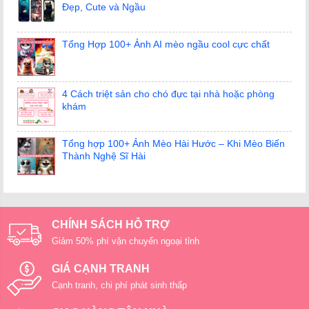
Đẹp, Cute và Ngầu
Tổng Hợp 100+ Ảnh AI mèo ngầu cool cực chất
4 Cách triệt sản cho chó đực tại nhà hoặc phòng
khám
Tổng hợp 100+ Ảnh Mèo Hài Hước – Khi Mèo Biến
Thành Nghệ Sĩ Hài
CHÍNH SÁCH HỖ TRỢ
Giảm 50% phí vận chuyển ngoại tỉnh
GIÁ CẠNH TRANH
Cạnh tranh, chi phí phát sinh thấp