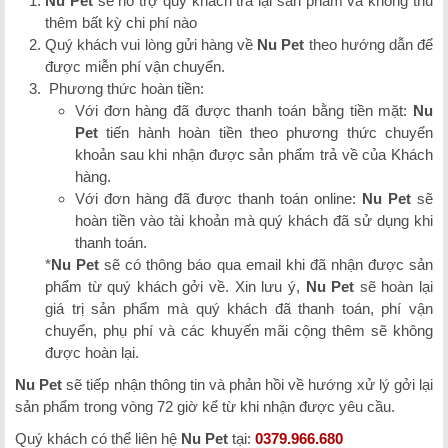
Nu Pet
sẽ hỗ trợ quý khách trả lại sản phẩm và không thu
thêm bất kỳ chi phí nào
Quý khách vui lòng gửi hàng về
Nu Pet
theo hướng dẫn để
được miễn phí vận chuyển.
Phương thức hoàn tiền:
Với đơn hàng đã được thanh toán bằng tiền mặt:
Nu
Pet
tiến hành hoàn tiền theo phương thức chuyển
khoản sau khi nhận được sản phẩm trả về của Khách
hàng.
Với đơn hàng đã được thanh toán online:
Nu Pet
sẽ
hoàn tiền vào tài khoản mà quý khách đã sử dụng khi
thanh toán.
*
Nu Pet
sẽ có thông báo qua email khi đã nhận được sản
phẩm từ quý khách gởi về. Xin lưu ý,
Nu Pet
sẽ hoàn lại
giá trị sản phẩm mà quý khách đã thanh toán, phí vận
chuyển, phụ phí và các khuyến mãi cộng thêm sẽ không
được hoàn lại.
Nu Pet
sẽ tiếp nhận thông tin và phản hồi về hướng xử lý gởi lại
sản phẩm trong vòng 72 giờ kể từ khi nhận được yêu cầu.
Quý khách có thể liên hệ
Nu Pet
tại:
0379.966.680