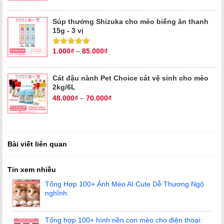
hạng
5.00
5
sao
Súp thưởng Shizuka cho mèo biếng ăn thanh
15g - 3 vị
1.000
₫
–
85.000
₫
Được xếp
hạng
5.00
5
sao
Cát đậu nành Pet Choice cát vệ sinh cho mèo
2kg/6L
48.000
₫
–
70.000
₫
Bài viết liên quan
Tin xem nhiều
Tổng Hợp 100+ Ảnh Mèo AI Cute Dễ Thương Ngộ
nghĩnh
Tổng hợp 100+ hình nền con mèo cho điện thoại: