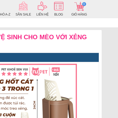
0
HÓ A-Z
SĂN SALE
LIÊN HỆ
BLOG
GIỎ HÀNG
VỆ SINH CHO MÈO VỚI XẺNG