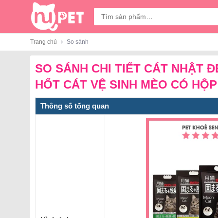
Tìm
kiếm:
Trang chủ
So sánh
SO SÁNH CHI TIẾT CÁT NHẬT Đ
HỐT CÁT VỆ SINH MÈO CÓ HỘP
Thông số tổng quan