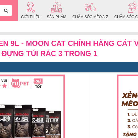
GIỚI THIỆU
SẢN PHẨM
CHĂM SÓC MÈO A-Z
CHĂM SÓC C
EN 9L - MOON CAT CHÍNH HÃNG CÁT 
 ĐỰNG TÚI RÁC 3 TRONG 1