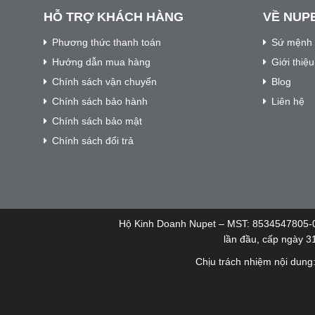
HỖ TRỢ KHÁCH HÀNG
VỀ NUP
Phương thức thanh toán
Sứ mệnh 
Hướng dẫn mua hàng
Giới thiệ
Chính sách vận chuyển
Blog
Chính sách bảo hành
Liên hệ
Chính sách bảo mật
Chính sách đổi trả
Hộ Kinh Doanh Nupet – MST: 8534547805-
lần đầu, cấp ngày 3
Chịu trách nhiệm nội dung