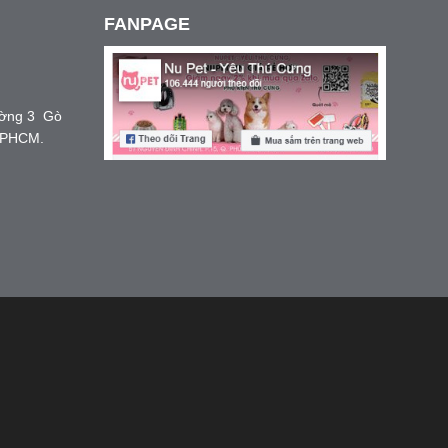
FANPAGE
ường 3 Gò
TPHCM.