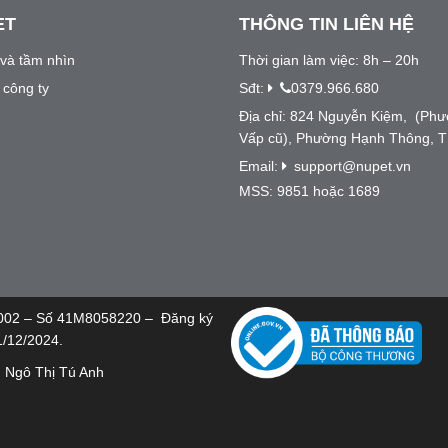
ET
THÔNG TIN LIÊN HỆ
và tầm nhìn
Thời gian làm việc: 8h – 20h
u công ty
Sđt:
0379.966.680
Địa chỉ: 824 Nguyễn Kiệm, (Ph
Vấp cũ), Phường Hạnh Thông, 
Email:
support@nupet.vn
MSS: 9851 hoặc 1689
002 – Số 41M8058220 – Đăng ký
1/12/2024.
: Ngô Thị Tú Anh