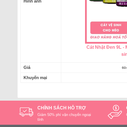
Hình ảnh
Cát Nhật Đen 9L - 
si
Giá
60
Khuyến mại
CHÍNH SÁCH HỖ TRỢ
Giảm 50% phí vận chuyển ngoại
tỉnh